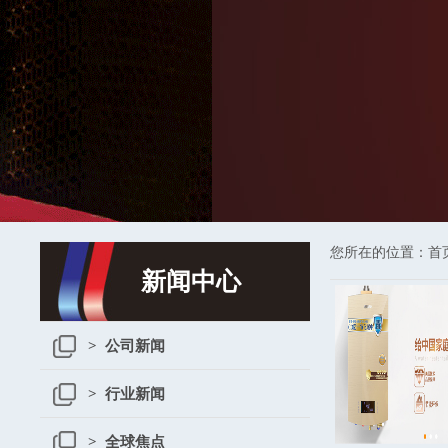
您所在的位置：
首
新闻中心
> 公司新闻
> 行业新闻
> 全球焦点