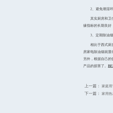
2、避免潮湿
其实厨房和卫
缘指标的长期良好
3、定期除油
相比于西式厨
房家电除油烟就显
另外，根据自己的
产品的损害了。
B
上一篇：
家庭用节
下一篇：
家用热水